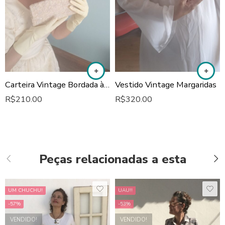
Carteira Vintage Bordada à Mão
Vestido Vintage Margaridas
R$
210.00
R$
320.00
Peças relacionadas a esta
UM CHUCHU!
UAU!!
-57%
-53%
VENDIDO!
VENDIDO!