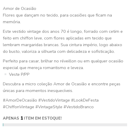
Amor de Ocasião
Flores que dançam no tecido, para ocasiões que ficam na
memória.
Este vestido vintage dos anos 70 é longo, forrado com cetim e
feito em chiffon leve, com flores aplicadas em tecido que
lembram margaridas brancas. Sua cintura império, logo abaixo
do busto, valoriza a silhueta com delicadeza e sofisticação.
Perfeito para casar, brilhar no réveillon ou em qualquer ocasião
especial que mereça romantismo e leveza.
Veste P/PP
Descubra a micro coleção Amor de Ocasião e encontre peças
únicas para momentos inesquecíveis.
#AmorDeOcasião #VestidoVintage #LookDeFesta
#ChiffonVintage #VintageStyle #VestidoBranco
1
APENAS
ITEM EM ESTOQUE!