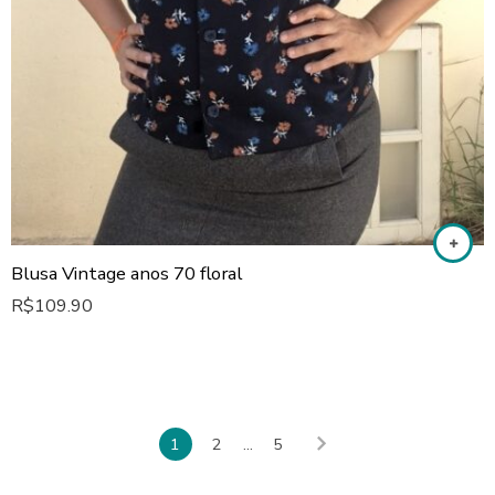
Blusa Vintage anos 70 floral
R$
109.90
1
2
...
5