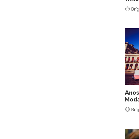
Bríg
Anos
Moda
Bríg