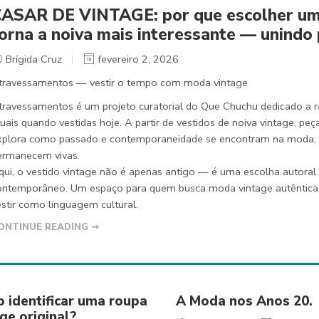
ASAR DE VINTAGE: por que escolher um 
orna a noiva mais interessante — unind
Brígida Cruz
fevereiro 2, 2026
travessamentos — vestir o tempo com moda vintage
travessamentos é um projeto curatorial do Que Chuchu dedicado a 
uais quando vestidas hoje. A partir de vestidos de noiva vintage, peç
xplora como passado e contemporaneidade se encontram na moda, rev
ermanecem vivas.
qui, o vestido vintage não é apenas antigo — é uma escolha autoral 
ontemporâneo. Um espaço para quem busca moda vintage autêntica, n
estir como linguagem cultural.
ONTINUE READING ➞
 identificar uma roupa
A Moda nos Anos 20.
ge original?