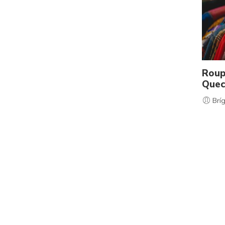
Roup
Quec
Bríg