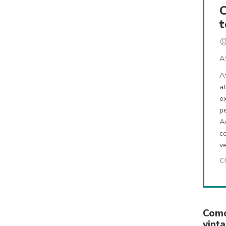
C
t
A
A
at
e
p
A
c
v
C
Como
vinta