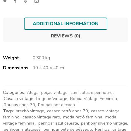
ADDITIONAL INFORMATION
REVIEWS (0)
Weight
0.300 kg
Dimensions
10 × 40 × 40 cm
Categories:
Alugar peças vintage
,
camisolas e penhoares
,
Casaco vintage
,
Lingerie Vintage
,
Roupa Vintage Feminina
,
Roupas anos 70
,
Roupas por década
Tags:
brechó vintage
,
casaco retrô anos 70
,
casaco vintage
feminino
,
casaco vintage raro
,
moda retrô feminina
,
moda
vintage feminina.
,
penhoar azul celeste
,
penhoar inverno vintage
,
penhoar matelassê
,
penhoar pele de pêssego
,
Penhoar vintage