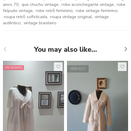
anos 70
,
que chuchu vintage
,
robe aconchegante vintage
,
robe
felpudo vintage
,
robe retrô feminino
,
robe vintage feminino
,
roupa retrô sofisticada
,
roupa vintage original
,
vintage
autêntico
,
vintage brasileiro
You may also like…
UM SONHO
VENDIDO!