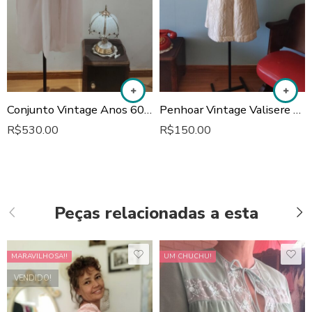
Conjunto Vintage Anos 60: Camisola e Penhoar
Penhoar Vintage Valisere Anos 70 em Matelassê Off White: Peça Original de Época
R$
530.00
R$
150.00
Peças relacionadas a esta
MARAVILHOSA!!
UM CHUCHU!
VENDIDO!