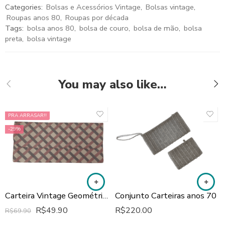
Categories:
Bolsas e Acessórios Vintage
,
Bolsas vintage
,
Roupas anos 80
,
Roupas por década
Tags:
bolsa anos 80
,
bolsa de couro
,
bolsa de mão
,
bolsa
preta
,
bolsa vintage
You may also like…
PRA ARRASAR!!
-29%
Carteira Vintage Geométrica
Conjunto Carteiras anos 70
R$
49.90
R$
220.00
R$
69.90