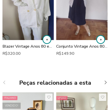
Blazer Vintage Anos 80 em Linho
Conjunto Vintage Anos 80: Elegância em Azul Marinho e Poás
R$
320.00
R$
149.90
Peças relacionadas a esta
ITALIANO
LINHO
VENDIDO!
VENDIDO!