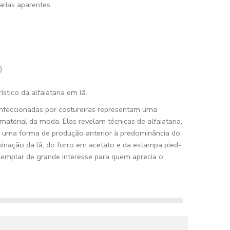
rias aparentes.
)
stico da alfaiataria em lã.
onfeccionadas por costureiras representam uma
material da moda. Elas revelam técnicas de alfaiataria,
 uma forma de produção anterior à predominância do
mbinação da lã, do forro em acetato e da estampa pied-
xemplar de grande interesse para quem aprecia o