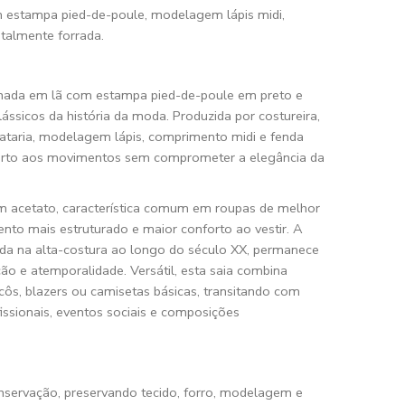
om estampa pied-de-poule, modelagem lápis midi,
talmente forrada.
ionada em lã com estampa pied-de-poule em preto e
ássicos da história da moda. Produzida por costureira,
ataria, modelagem lápis, comprimento midi e fenda
nforto aos movimentos sem comprometer a elegância da
m acetato, característica comum em roupas de melhor
nto mais estruturado e maior conforto ao vestir. A
ida na alta-costura ao longo do século XX, permanece
o e atemporalidade. Versátil, esta saia combina
côs, blazers ou camisetas básicas, transitando com
fissionais, eventos sociais e composições
nservação, preservando tecido, forro, modelagem e