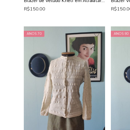
Blazer de Veludo Khelf em Alfaiataria Preto
R$
150.00
R$
150.0
ANOS 70
ANOS 80