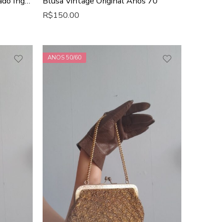
Blusa Vintage Anos 80 Bordado Inglês
Blusa Vintage Original Anos 70
R$
150.00
ANOS 50/60