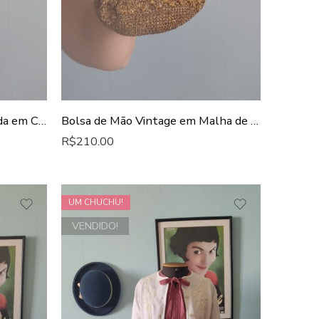
Bolsa de Mão Vintage Bordada em Canutilhos Dourados – Anos 1950/60
Bolsa de Mão Vintage em Malha de Fio Metálico Dourado
R$
210.00
UM CHUCHU!
VENDIDO!