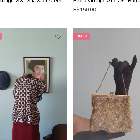
Blazer Vintage Viva Vida Xadrez em Alfaiataria
0
R$
150.00
LINDA