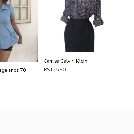
VENDI
R$
109.90
Camisa Calvin Klein
R$
125.90
tage anos 70