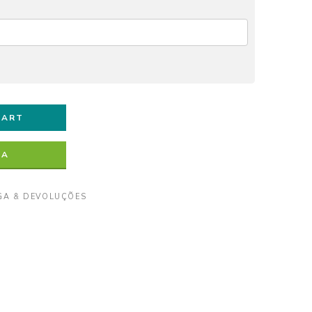
CART
RA
GA & DEVOLUÇÕES