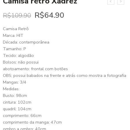
Camisa retrô Xadrez
R$
64.90
R$
109.90
Camisa Retrô
Marca: HIT
Década: contemporânea
Tamanho: P
Tecido: algodão
Bolsos: não possui
abotoamento: frontal com botões
OBS; possui babados na frente e atrás como mostra a fotografia
Mangas: 3/4
Medidas:
Busto: 98cm
cintura: 102cm
quadril: 104cm
comprimento: 66cm
comprimento da manga: 47cm
ombro a ombro: 40cm