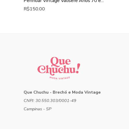
Penhoar Vintage Valisere Anos 70 em Matelassê Off White: Peça Original de Época
R$
150.00
Que Chuchu - Brechó e Moda Vintage
CNPJ: 30.550.303/0001-49
Campinas - SP